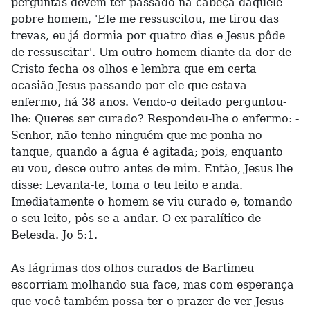
perguntas devem ter passado na cabeça daquele
pobre homem, 'Ele me ressuscitou, me tirou das
trevas, eu já dormia por quatro dias e Jesus pôde
de ressuscitar'. Um outro homem diante da dor de
Cristo fecha os olhos e lembra que em certa
ocasião Jesus passando por ele que estava
enfermo, há 38 anos. Vendo-o deitado perguntou-
lhe: Queres ser curado? Respondeu-lhe o enfermo: -
Senhor, não tenho ninguém que me ponha no
tanque, quando a água é agitada; pois, enquanto
eu vou, desce outro antes de mim. Então, Jesus lhe
disse: Levanta-te, toma o teu leito e anda.
Imediatamente o homem se viu curado e, tomando
o seu leito, pôs se a andar. O ex-paralítico de
Betesda. Jo 5:1.
As lágrimas dos olhos curados de Bartimeu
escorriam molhando sua face, mas com esperança
que você também possa ter o prazer de ver Jesus