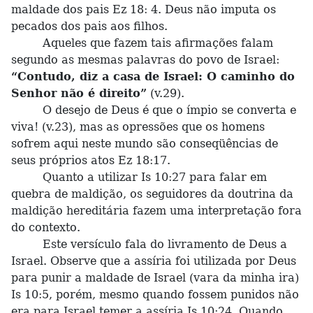
maldade dos pais Ez 18: 4. Deus não imputa os
pecados dos pais aos filhos.
Aqueles que fazem tais afirmações falam
segundo as mesmas palavras do povo de Israel:
“Contudo, diz a casa de Israel: O caminho do
Senhor não é direito”
(v.29).
O desejo de Deus é que o ímpio se converta e
viva! (v.23), mas as opressões que os homens
sofrem aqui neste mundo são conseqüências de
seus próprios atos Ez 18:17.
Quanto a utilizar Is 10:27 para falar em
quebra de maldição, os seguidores da doutrina da
maldição hereditária fazem uma interpretação fora
do contexto.
Este versículo fala do livramento de Deus a
Israel. Observe que a assíria foi utilizada por Deus
para punir a maldade de Israel (vara da minha ira)
Is 10:5, porém, mesmo quando fossem punidos não
era para Israel temer a assíria Is 10:24. Quando