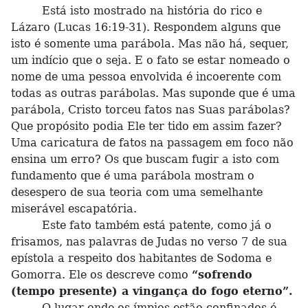
Está isto mostrado na história do rico e
Lázaro (Lucas 16:19-31). Respondem alguns que
isto é somente uma parábola. Mas não há, sequer,
um indício que o seja. E o fato se estar nomeado o
nome de uma pessoa envolvida é incoerente com
todas as outras parábolas. Mas suponde que é uma
parábola, Cristo torceu fatos nas Suas parábolas?
Que propósito podia Ele ter tido em assim fazer?
Uma caricatura de fatos na passagem em foco não
ensina um erro? Os que buscam fugir a isto com
fundamento que é uma parábola mostram o
desespero de sua teoria com uma semelhante
miserável escapatória.
Este fato também está patente, como já o
frisamos, nas palavras de Judas no verso 7 de sua
epístola a respeito dos habitantes de Sodoma e
Gomorra. Ele os descreve como
“sofrendo
(tempo presente) a vingança do fogo eterno”.
O lugar onde os ímpios estão confinados é