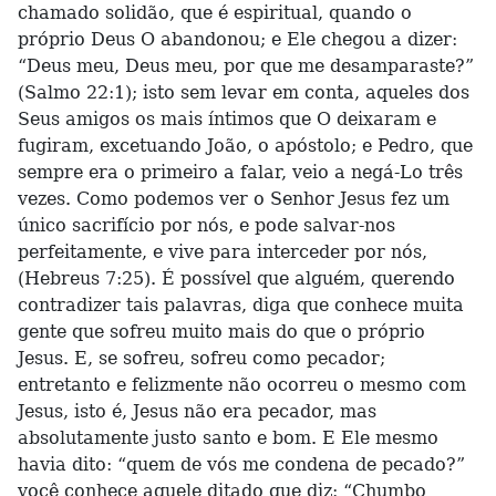
chamado solidão, que é espiritual, quando o
próprio Deus O abandonou; e Ele chegou a dizer:
“Deus meu, Deus meu, por que me desamparaste?”
(Salmo 22:1); isto sem levar em conta, aqueles dos
Seus amigos os mais íntimos que O deixaram e
fugiram, excetuando João, o apóstolo; e Pedro, que
sempre era o primeiro a falar, veio a negá-Lo três
vezes. Como podemos ver o Senhor Jesus fez um
único sacrifício por nós, e pode salvar-nos
perfeitamente, e vive para interceder por nós,
(Hebreus 7:25). É possível que alguém, querendo
contradizer tais palavras, diga que conhece muita
gente que sofreu muito mais do que o próprio
Jesus. E, se sofreu, sofreu como pecador;
entretanto e felizmente não ocorreu o mesmo com
Jesus, isto é, Jesus não era pecador, mas
absolutamente justo santo e bom. E Ele mesmo
havia dito: “quem de vós me condena de pecado?”
você conhece aquele ditado que diz: “Chumbo