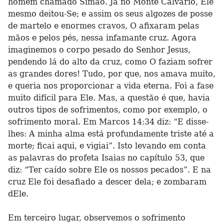
homem chamado Simão. Já no Monte Calvário, Ele
mesmo deitou-Se; e assim os seus algozes de posse
de martelo e enormes cravos, O afixaram pelas
mãos e pelos pés, nessa infamante cruz. Agora
imaginemos o corpo pesado do Senhor Jesus,
pendendo lá do alto da cruz, como O faziam sofrer
as grandes dores! Tudo, por que, nos amava muito,
e queria nos proporcionar a vida eterna. Foi a fase
muito difícil para Ele. Mas, a questão é que, havia
outros tipos de sofrimentos, como por exemplo, o
sofrimento moral. Em Marcos 14:34 diz: “E disse-
lhes: A minha alma está profundamente triste até a
morte; ficai aqui, e vigiai”. Isto levando em conta
as palavras do profeta Isaias no capítulo 53, que
diz: “Ter caído sobre Ele os nossos pecados”. E na
cruz Ele foi desafiado a descer dela; e zombaram
dEle.
Em terceiro lugar, observemos o sofrimento