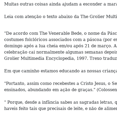
Muitas outras coisas ainda ajudam a esconder a mara
Leia com atenção o texto abaixo da The Grolier Mult
"De acordo com The Venerable Bede, o nome da Páscoa
costumes folclóricos associados com a páscoa (por e
domingo após a lua cheia em/ou após 21 de março. As
celebração cai normalmente algumas semanas depois
Grolier Multimedia Encyclopedia, 1997. Trexo traduz
Em que caminho estamos educando as nossas crianças
"Portanto, assim como recebestes a Cristo Jesus, o S
ensinados, abundando em ação de graças." (Colossens
" Porque, desde a infância sabes as sagradas letras, 
haveis feito tais que precisais de leite, e não de alim