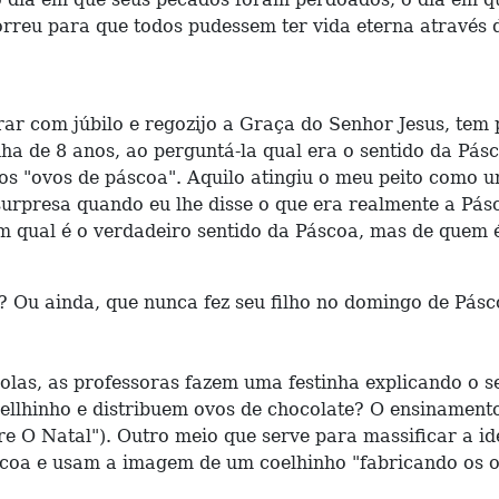
morreu para que todos pudessem ter vida eterna através 
ar com júbilo e regozijo a Graça do Senhor Jesus, tem 
a de 8 anos, ao perguntá-la qual era o sentido da Pásc
os "ovos de páscoa". Aquilo atingiu o meu peito como 
urpresa quando eu lhe disse o que era realmente a Pásco
em qual é o verdadeiro sentido da Páscoa, mas de quem
? Ou ainda, que nunca fez seu filho no domingo de Pás
s, as professoras fazem uma festinha explicando o se
llhinho e distribuem ovos de chocolate? O ensinamento
e O Natal"). Outro meio que serve para massificar a id
scoa e usam a imagem de um coelhinho "fabricando os o