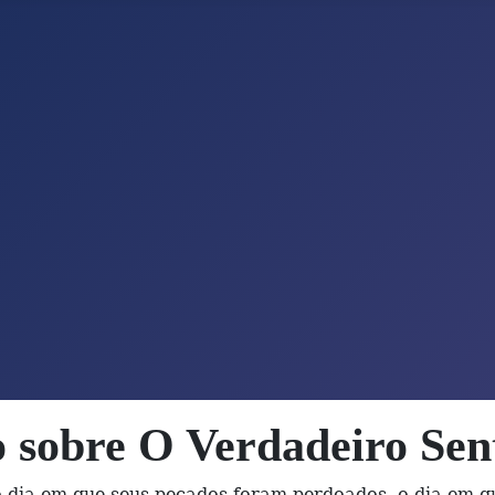
o sobre O Verdadeiro Sen
 dia em que seus pecados foram perdoados, o dia em q