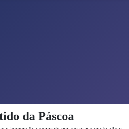
tido da Páscoa
ue o homem foi comprado por um preço muito alto e