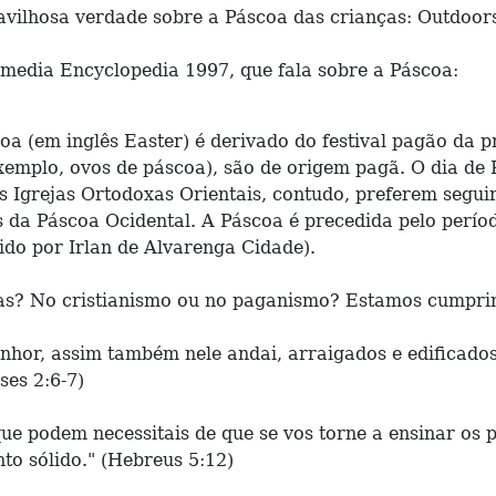
vilhosa verdade sobre a Páscoa das crianças: Outdoors,
imedia Encyclopedia 1997, que fala sobre a Páscoa:
 (em inglês Easter) é derivado do festival pagão da p
xemplo, ovos de páscoa), são de origem pagã. O dia de
 Igrejas Ortodoxas Orientais, contudo, preferem seguir
 da Páscoa Ocidental. A Páscoa é precedida pelo perí
ido por Irlan de Alvarenga Cidade).
? No cristianismo ou no paganismo? Estamos cumprindo
enhor, assim também nele andai, arraigados e edificados
es 2:6-7)
que podem necessitais de que se vos torne a ensinar os 
ento sólido." (Hebreus 5:12)