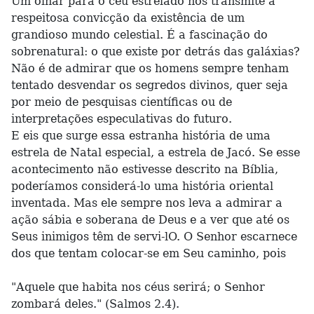
Um olhar para o céu estrelado nos transmite a
respeitosa convicção da existência de um
grandioso mundo celestial. É a fascinação do
sobrenatural: o que existe por detrás das galáxias?
Não é de admirar que os homens sempre tenham
tentado desvendar os segredos divinos, quer seja
por meio de pesquisas científicas ou de
interpretações especulativas do futuro.
E eis que surge essa estranha história de uma
estrela de Natal especial, a estrela de Jacó. Se esse
acontecimento não estivesse descrito na Bíblia,
poderíamos considerá-lo uma história oriental
inventada. Mas ele sempre nos leva a admirar a
ação sábia e soberana de Deus e a ver que até os
Seus inimigos têm de servi-lO. O Senhor escarnece
dos que tentam colocar-se em Seu caminho, pois
"Aquele que habita nos céus serirá; o Senhor
zombará deles." (Salmos 2.4).