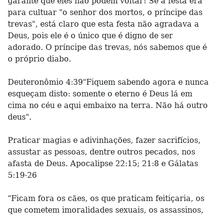
garante que eles não podem voltar! Se a festa era
para cultuar "o senhor dos mortos, o príncipe das
trevas", está claro que esta festa não agradava a
Deus, pois ele é o único que é digno de ser
adorado. O príncipe das trevas, nós sabemos que é
o próprio diabo.
Deuteronômio 4:39"Fiquem sabendo agora e nunca
esqueçam disto: somente o eterno é Deus lá em
cima no céu e aqui embaixo na terra. Não há outro
deus".
Praticar magias e adivinhações, fazer sacrifícios,
assustar as pessoas, dentre outros pecados, nos
afasta de Deus. Apocalipse 22:15; 21:8 e Gálatas
5:19-26
"Ficam fora os cães, os que praticam feitiçaria, os
que cometem imoralidades sexuais, os assassinos,