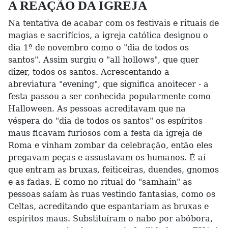
A REAÇÃO DA IGREJA
Na tentativa de acabar com os festivais e rituais de
magias e sacrifícios, a igreja católica designou o
dia 1º de novembro como o "dia de todos os
santos". Assim surgiu o "all hollows", que quer
dizer, todos os santos. Acrescentando a
abreviatura "evening", que significa anoitecer - a
festa passou a ser conhecida popularmente como
Halloween. As pessoas acreditavam que na
véspera do "dia de todos os santos" os espíritos
maus ficavam furiosos com a festa da igreja de
Roma e vinham zombar da celebração, então eles
pregavam peças e assustavam os humanos. É aí
que entram as bruxas, feiticeiras, duendes, gnomos
e as fadas. E como no ritual do "samhain" as
pessoas saíam às ruas vestindo fantasias, como os
Celtas, acreditando que espantariam as bruxas e
espíritos maus. Substituíram o nabo por abóbora,