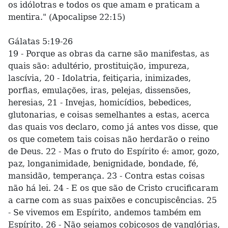
os idólotras e todos os que amam e praticam a
mentira." (Apocalipse 22:15)
Gálatas 5:19-26
19 - Porque as obras da carne são manifestas, as
quais são: adultério, prostituição, impureza,
lascívia, 20 - Idolatria, feitiçaria, inimizades,
porfias, emulações, iras, pelejas, dissensões,
heresias, 21 - Invejas, homicídios, bebedices,
glutonarias, e coisas semelhantes a estas, acerca
das quais vos declaro, como já antes vos disse, que
os que cometem tais coisas não herdarão o reino
de Deus. 22 - Mas o fruto do Espírito é: amor, gozo,
paz, longanimidade, benignidade, bondade, fé,
mansidão, temperança. 23 - Contra estas coisas
não há lei. 24 - E os que são de Cristo crucificaram
a carne com as suas paixões e concupiscências. 25
- Se vivemos em Espírito, andemos também em
Espírito. 26 - Não sejamos cobiçosos de vanglórias,