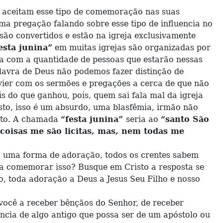
aceitam esse tipo de comemoração nas suas
ma pregação falando sobre esse tipo de influencia no
 são convertidos e estão na igreja exclusivamente
esta junina”
em muitas igrejas são organizadas por
lga com a quantidade de pessoas que estarão nessas
alavra de Deus não podemos fazer distinção de
vier com os sermões e pregações a cerca de que não
s do que ganhou, pois, quem sai fala mal da igreja
sto, isso é um absurdo, uma blasfêmia, irmão não
isto. A chamada
“festa junina”
seria ao
“santo São
 coisas me são licitas, mas, nem todas me
a uma forma de adoração, todos os crentes sabem
ara comemorar isso? Busque em Cristo a resposta se
o, toda adoração a Deus a Jesus Seu Filho e nosso
ocê a receber bênçãos do Senhor, de receber
ência de algo antigo que possa ser de um apóstolo ou