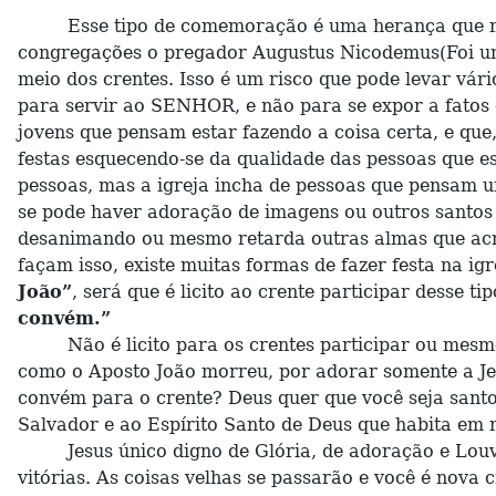
Esse tipo de comemoração é uma herança que muito
congregações o pregador Augustus Nicodemus(Foi um do
meio dos crentes. Isso é um risco que pode levar vári
para servir ao SENHOR, e não para se expor a fat
jovens que pensam estar fazendo a coisa certa, e que
festas esquecendo-se da qualidade das pessoas que es
pessoas, mas a igreja incha de pessoas que pensam 
se pode haver adoração de imagens ou outros santos q
desanimando ou mesmo retarda outras almas que acres
façam isso, existe muitas formas de fazer festa na i
João”
, será que é licito ao crente participar desse t
convém.”
Não é licito para os crentes participar ou mesmo o
como o Aposto João morreu, por adorar somente a Jes
convém para o crente? Deus quer que você seja santo,
Salvador e ao Espírito Santo de Deus que habita em 
Jesus único digno de Glória, de adoração e Louvor
vitórias. As coisas velhas se passarão e você é nova