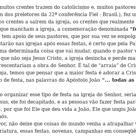
s crentes trazem do catolicismo e, muitos pastores 
s preletores da 22ª conferência Fiel - Brasil.), fez u
os crentes a saírem da igreja, os crentes que realmente
os que mancham a igreja, a comemoração denominada
“f
, tem apoio de seus pastores, que por sua vez se empo
tarão nas igrejas após essas festas, é certo que pela P
uma determinada coisa que vai mudar, quando o pastor 
ue não seja Jesus Cristo, a igreja desincha e perde mai
centariam a obra do Senhor. É tal de “arraia” de Cri
greja, temos que pensar que a maior festa é adorar a Cr
ipo de festa, nas palavras do Apóstolo João
“... todas as
rganizar esse tipo de festa na igreja do Senhor, seri
us, ele foi decapitado, e as pessoas vão fazer festa p
 por que foi Ele que deu vida a João, Ele que ungiu Joã
nós.
, não deixe que coisas do mundo venha a atrapalhar v
 criatura, essas festas, novenas, campanhas em conseqü