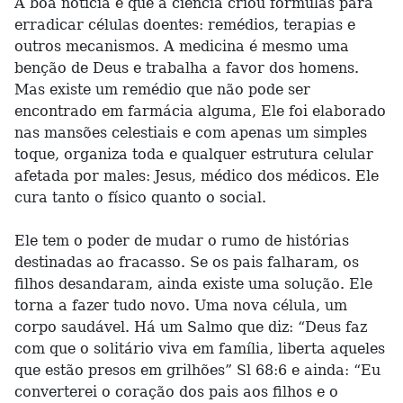
A boa notícia é que a ciência criou fórmulas para
erradicar células doentes: remédios, terapias e
outros mecanismos. A medicina é mesmo uma
benção de Deus e trabalha a favor dos homens.
Mas existe um remédio que não pode ser
encontrado em farmácia alguma, Ele foi elaborado
nas mansões celestiais e com apenas um simples
toque, organiza toda e qualquer estrutura celular
afetada por males: Jesus, médico dos médicos. Ele
cura tanto o físico quanto o social.
Ele tem o poder de mudar o rumo de histórias
destinadas ao fracasso. Se os pais falharam, os
filhos desandaram, ainda existe uma solução. Ele
torna a fazer tudo novo. Uma nova célula, um
corpo saudável. Há um Salmo que diz: “Deus faz
com que o solitário viva em família, liberta aqueles
que estão presos em grilhões” Sl 68:6 e ainda: “Eu
converterei o coração dos pais aos filhos e o