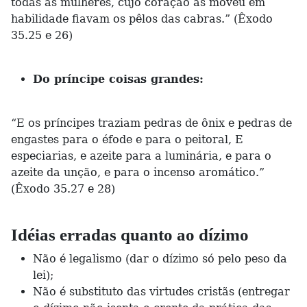
todas as mulheres, cujo coração as moveu em
habilidade fiavam os pêlos das cabras.” (Êxodo
35.25 e 26)
Do príncipe coisas grandes:
“E os príncipes traziam pedras de ônix e pedras de
engastes para o éfode e para o peitoral, E
especiarias, e azeite para a luminária, e para o
azeite da unção, e para o incenso aromático.”
(Êxodo 35.27 e 28)
Idéias erradas quanto ao dízimo
Não é legalismo (dar o dízimo só pelo peso da
lei);
Não é substituto das virtudes cristãs (entregar