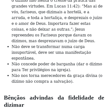
o dízimo não isenta o crente da prática das
grandes virtudes. Em Lucas 11:42): “Mas ai de
vós, fariseus, que dizimais a hortelã, e a
arruda, e toda a hortaliça, e desprezais o juízo
e o amor de Deus. Importava fazer estas
coisas, e não deixar as outras.”; Jesus
repreendeu os Fariseus porque davam os
dízimos, mas desprezavam o juízo de Deus.
Não deve se transformar numa carga
insuportável, deve ser uma manifestação
espontânea.
Não concede poder de barganha (dar o dízimo
para Ter privilégios na igreja).
Não nos torna merecedores da graça divina (o
dízimo não compra a salvação).
Bênçãos advindas da fidelidade de
dizimar