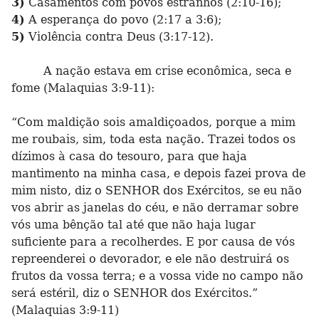
3)
Casamentos com povos estranhos (2:10-16);
4)
A esperança do povo (2:17 a 3:6);
5)
Violência contra Deus (3:17-12).
A nação estava em crise econômica, seca e
fome (Malaquias 3:9-11):
“Com maldição sois amaldiçoados, porque a mim
me roubais, sim, toda esta nação. Trazei todos os
dízimos à casa do tesouro, para que haja
mantimento na minha casa, e depois fazei prova de
mim nisto, diz o SENHOR dos Exércitos, se eu não
vos abrir as janelas do céu, e não derramar sobre
vós uma bênção tal até que não haja lugar
suficiente para a recolherdes. E por causa de vós
repreenderei o devorador, e ele não destruirá os
frutos da vossa terra; e a vossa vide no campo não
será estéril, diz o SENHOR dos Exércitos.”
(Malaquias 3:9-11)