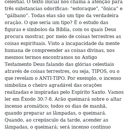
celestial. O texto inicial nos chama a atenção para
três substancias odoríficas: “estoraque”, “ônica” e
“gálbano”. Todas elas são um tipo da verdadeira
oração. O que seria um tipo? É o estudo das
figuras e símbolos da Bíblia, com os quais Deus
procura mostrar, por meio de coisas terrestres as
coisas espirituais. Visto a incapacidade da mente
humana de compreender as coisas divinas, nos
mesmos termos encontramos no Antigo
Testamento Deus falando das glórias celestiais
através de coisas terrestres, ou seja, TIPOS, ou o
que revelam o ANTI-TIPO. Por exemplo, o incenso
simboliza o cheiro agradável das orações
realizadas e inspiradas pelo Espírito Santo. Vamos
ler em Êxodo 30:7-8. Arão queimará sobre o altar
incenso aromático; todos os dias de manhã,
quando preparar as lâmpadas, o queimará.
Quando, ao crepúsculo da tarde, acender as
lâmpadas, o queimará; será incenso contínuo