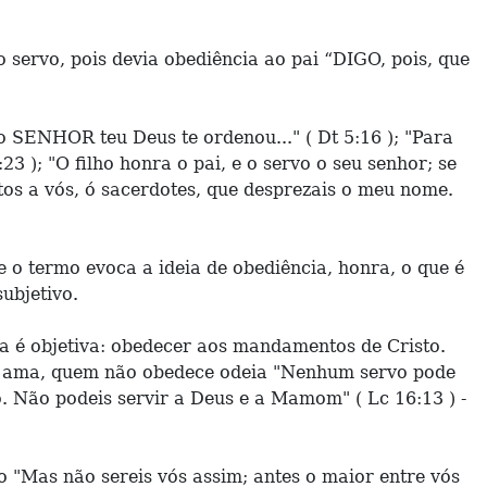
 servo, pois devia obediência ao pai “DIGO, pois, que
o SENHOR teu Deus te ordenou..." ( Dt 5:16 ); "Para
 ); "O filho honra o pai, e o servo o seu senhor; se
os a vós, ó sacerdotes, que desprezais o meu nome.
 o termo evoca a ideia de obediência, honra, o que é
ubjetivo.
ia é objetiva: obedecer aos mandamentos de Cristo.
ce ama, quem não obedece odeia "Nenhum servo pode
o. Não podeis servir a Deus e a Mamom" ( Lc 16:13 ) -
 "Mas não sereis vós assim; antes o maior entre vós