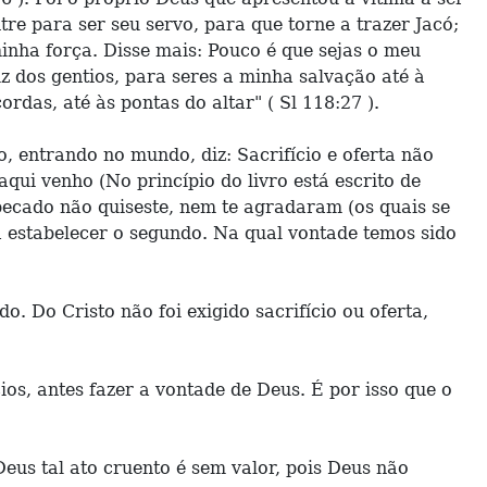
e para ser seu servo, para que torne a trazer Jacó;
inha força. Disse mais: Pouco é que sejas o meu
uz dos gentios, para seres a minha salvação até à
rdas, até às pontas do altar" ( Sl 118:27 ).
o, entrando no mundo, diz: Sacrifício e oferta não
qui venho (No princípio do livro está escrito de
 pecado não quiseste, nem te agradaram (os quais se
ra estabelecer o segundo. Na qual vontade temos sido
 Do Cristo não foi exigido sacrifício ou oferta,
ios, antes fazer a vontade de Deus. É por isso que o
us tal ato cruento é sem valor, pois Deus não