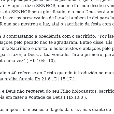
rvo “E agora diz o SENHOR, que me formou desde o ventr
hos do SENHOR serei glorificado, e o meu Deus será a m
 a trazer os preservados de Israel; também te dei para l
que nos mostrou a luz; atai o sacrifício da festa com co
 8 contrastando a obediência com o sacrifício: “Por iss
ações pelo pecado não te agradaram. Então disse: Eis a
diz: Sacrifício e oferta, e holocaustos e oblações pelo
 para fazer, ó Deus, a tua vontade. Tira o primeiro, pa
ita uma vez” ( Hb 10:5 -10).
lmo 40 refere-se ao Cristo quando introduzido no mundo.
a orelha furaste Ex 21:6 ; Dt 15:17 ).
, e Deus não requereu do seu Filho holocaustos, sacrifíc
-ia em fazer a vontade de Deus ( Hb 10:8 ).
 impõe a si mesmos o flagelo da cruz, mas diante de De