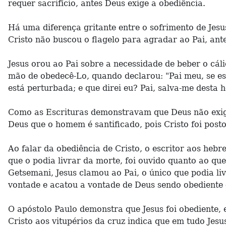
requer sacrifício, antes Deus exige a obediência.
Há uma diferença gritante entre o sofrimento de Jesus
Cristo não buscou o flagelo para agradar ao Pai, ante
Jesus orou ao Pai sobre a necessidade de beber o cáli
mão de obedecê-Lo, quando declarou: "Pai meu, se est
está perturbada; e que direi eu? Pai, salva-me desta h
Como as Escrituras demonstravam que Deus não exigi
Deus que o homem é santificado, pois Cristo foi post
Ao falar da obediência de Cristo, o escritor aos hebr
que o podia livrar da morte, foi ouvido quanto ao qu
Getsemani, Jesus clamou ao Pai, o único que podia li
vontade e acatou a vontade de Deus sendo obediente
O apóstolo Paulo demonstra que Jesus foi obediente, 
Cristo aos vitupérios da cruz indica que em tudo Jes