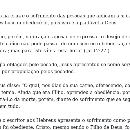
 na cruz e o sofrimento das pessoas que aplicam a si ca
s buscou obedecê-lo, pois isto é agradável a Deus.
ce, porém, na oração, apesar de expressar o desejo de q
e cálice não pode passar de mim sem eu o beber, faça-
ora; mas para isto vim a esta hora" ( Jo 12:27 ).
a oblações pelo pecado, Jesus apresentou-se como serv
o por propiciação pelos pecados.
eus disse: “O qual, nos dias da sua carne, oferecendo, 
e temia. Ainda que era Filho, aprendeu a obediência, po
vrá-Lo da morte, porém, diante do sofrimento que se seg
 em tudo.
e o escritor aos Hebreus apresenta o sofrimento como pr
us foi obediente. Cristo, mesmo sendo o Filho de Deus, 