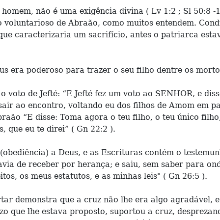
homem, não é uma exigência divina ( Lv 1:2 ; Sl 50:8 -1
ato voluntarioso de Abraão, como muitos entendem. Condu
que caracterizaria um sacrifício, antes o patriarca est
 era poderoso para trazer o seu filho dentre os mortos
i o voto de Jefté: “E Jefté fez um voto ao SENHOR, e di
sair ao encontro, voltando eu dos filhos de Amom em p
raão “E disse: Toma agora o teu filho, o teu único filho
que eu te direi” ( Gn 22:2 ).
obediência) a Deus, e as Escrituras contém o testemun
ia de receber por herança; e saiu, sem saber para ond
s, os meus estatutos, e as minhas leis" ( Gn 26:5 ).
rtar demonstra que a cruz não lhe era algo agradável, 
zo que lhe estava proposto, suportou a cruz, desprezand