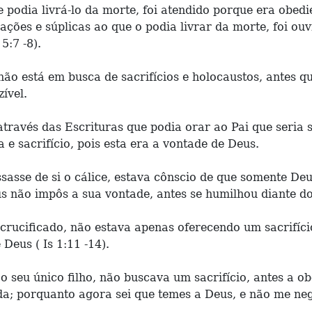
e podia livrá-lo da morte, foi atendido porque era obedi
ções e súplicas ao que o podia livrar da morte, foi ouv
5:7 -8).
ão está em busca de sacrifícios e holocaustos, antes q
ível.
través das Escrituras que podia orar ao Pai que seria s
 e sacrifício, pois esta era a vontade de Deus.
sasse de si o cálice, estava cônscio de que somente Deu
 não impôs a sua vontade, antes se humilhou diante do P
crucificado, não estava apenas oferecendo um sacrifício
Deus ( Is 1:11 -14).
seu único filho, não buscava um sacrifício, antes a ob
; porquanto agora sei que temes a Deus, e não me negast