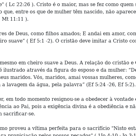
( Lc 22:26 ). Cristo é o maior, mas se fez como quem 
go que, entre os que de mulher têm nascido, não aparec
 Mt 11:11 ).
ores de Deus, como filhos amados; E andai em amor, co
ro suave” ( Ef 5:1 -2). O cristão deve imitar a Cristo c
i mesmo em cheiro suave a Deus. A relação do cristão e 
é ilustrado através da figura do esposo e da mulher: “De
seus maridos. Vós, maridos, amai vossas mulheres, com
 a lavagem da água, pela palavra” (Ef 5:24 -26, Ef 5:2).
r, em todo momento resignou-se a obedecer à vontade ex
cia ao Pai, pois a exigência divina é a obediência e não
 sacrificar-se.
mo proveu a vítima perfeita para o sacrifício "Nisto 
a propiciação pelos nossos pecados" ( 1Jo 4:10 ; Jo 3:1