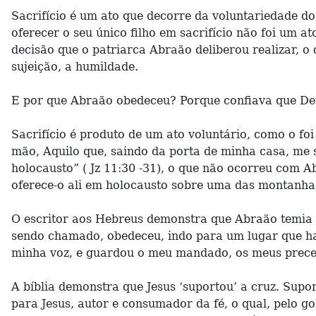
Sacrifício é um ato que decorre da voluntariedade do 
oferecer o seu único filho em sacrifício não foi um 
decisão que o patriarca Abraão deliberou realizar, o 
sujeição, a humildade.
E por que Abraão obedeceu? Porque confiava que Deus
Sacrifício é produto de um ato voluntário, como o fo
mão, Aquilo que, saindo da porta de minha casa, me 
holocausto” ( Jz 11:30 -31), o que não ocorreu com Ab
oferece-o ali em holocausto sobre uma das montanhas, 
O escritor aos Hebreus demonstra que Abraão temia (
sendo chamado, obedeceu, indo para um lugar que hav
minha voz, e guardou o meu mandado, os meus preceito
A bíblia demonstra que Jesus ‘suportou’ a cruz. Supo
para Jesus, autor e consumador da fé, o qual, pelo go