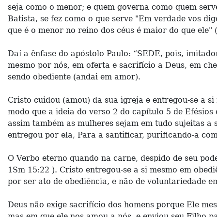
seja como o menor; e quem governa como quem serve" 
Batista, se fez como o que serve "Em verdade vos di
que é o menor no reino dos céus é maior do que ele" (
Daí a ênfase do apóstolo Paulo: “SEDE, pois, imitad
mesmo por nós, em oferta e sacrifício a Deus, em chei
sendo obediente (andai em amor).
Cristo cuidou (amou) da sua igreja e entregou-se a s
modo que a ideia do verso 2 do capítulo 5 de Efésios 
assim também as mulheres sejam em tudo sujeitas a 
entregou por ela, Para a santificar, purificando-a com
O Verbo eterno quando na carne, despido de seu pode
1Sm 15:22 ). Cristo entregou-se a si mesmo em obediên
por ser ato de obediência, e não de voluntariedade em
Deus não exige sacrifício dos homens porque Ele mes
mas em que ele nos amou a nós, e enviou seu Filho par