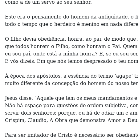
como a de um servo ao seu senhor.
Este era o pensamento do homem da antiguidade, o fil
todo o tempo que o herdeiro é menino em nada difere d
O filho devia obediência, honra, ao pai, de modo que
que todos honrem o Filho, como honram o Pai. Quem não
eu sou pai, onde está a minha honra? E, se eu sou s
E vós dizeis: Em que nós temos desprezado o teu nome
À época dos apóstolos, a essência do termo ‘agape’ t
muito diferente da concepção do homem do nosso tem
Jesus disse: "Aquele que tem os meus mandamentos e 
Não há espaço para questões de ordem subjetiva, c
servir dois senhores; porque, ou há de odiar um e am
Crispim, Claudio, A Obra que demonstra Amor a Deu
Para ser imitador de Cristo é necessário ser obedien