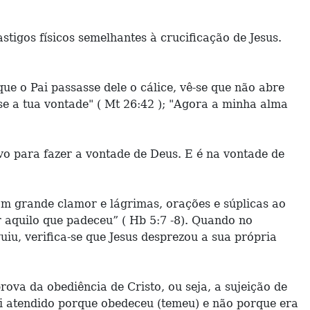
stigos físicos semelhantes à crucificação de Jesus.
ue o Pai passasse dele o cálice, vê-se que não abre
se a tua vontade" ( Mt 26:42 ); "Agora a minha alma
o para fazer a vontade de Deus. E é na vontade de
com grande clamor e lágrimas, orações e súplicas ao
r aquilo que padeceu” ( Hb 5:7 -8). Quando no
uiu, verifica-se que Jesus desprezou a sua própria
ova da obediência de Cristo, ou seja, a sujeição de
foi atendido porque obedeceu (temeu) e não porque era