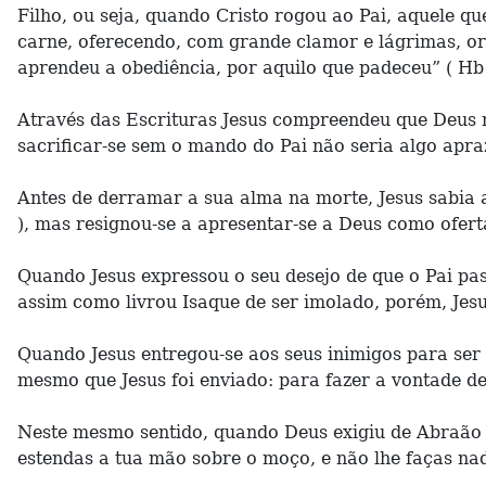
Filho, ou seja, quando Cristo rogou ao Pai, aquele qu
carne, oferecendo, com grande clamor e lágrimas, ora
aprendeu a obediência, por aquilo que padeceu” ( Hb 
Através das Escrituras Jesus compreendeu que Deus n
sacrificar-se sem o mando do Pai não seria algo apraz
Antes de derramar a sua alma na morte, Jesus sabia a
), mas resignou-se a apresentar-se a Deus como oferta
Quando Jesus expressou o seu desejo de que o Pai pas
assim como livrou Isaque de ser imolado, porém, Jesus
Quando Jesus entregou-se aos seus inimigos para ser 
mesmo que Jesus foi enviado: para fazer a vontade de 
Neste mesmo sentido, quando Deus exigiu de Abraão o 
estendas a tua mão sobre o moço, e não lhe faças nada