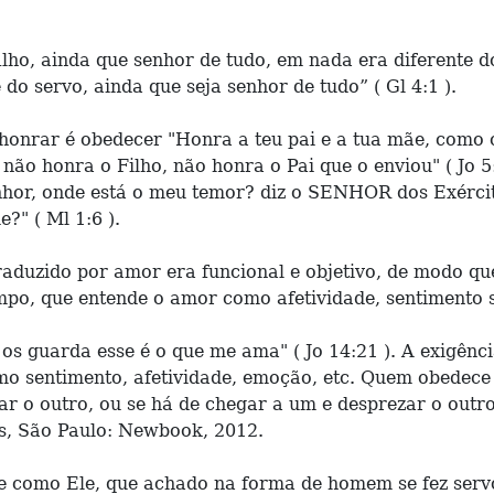
ho, ainda que senhor de tudo, em nada era diferente do
o servo, ainda que seja senhor de tudo” ( Gl 4:1 ).
 honrar é obedecer "Honra a teu pai e a tua mãe, como 
 honra o Filho, não honra o Pai que o enviou" ( Jo 5:23
enhor, onde está o meu temor? diz o SENHOR dos Exércit
?" ( Ml 1:6 ).
raduzido por amor era funcional e objetivo, de modo que
po, que entende o amor como afetividade, sentimento s
os guarda esse é o que me ama" ( Jo 14:21 ). A exigênc
omo sentimento, afetividade, emoção, etc. Quem obede
ar o outro, ou se há de chegar a um e desprezar o outr
s, São Paulo: Newbook, 2012.
te como Ele, que achado na forma de homem se fez servo