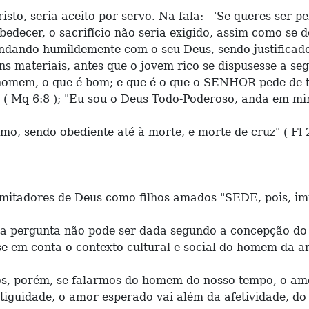
sto, seria aceito por servo. Na fala: - 'Se queres ser p
obedecer, o sacrifício não seria exigido, assim como s
 andando humildemente com o seu Deus, sendo justificado
ns materiais, antes que o jovem rico se dispusesse a se
 homem, o que é bom; e que é o que o SENHOR pede de ti
( Mq 6:8 ); "Eu sou o Deus Todo-Poderoso, anda em minh
, sendo obediente até à morte, e morte de cruz" ( Fl 2
mitadores de Deus como filhos amados "SEDE, pois, imit
esta pergunta não pode ser dada segundo a concepção 
se em conta o contexto cultural e social do homem da a
s, porém, se falarmos do homem do nosso tempo, o amor
uidade, o amor esperado vai além da afetividade, do s