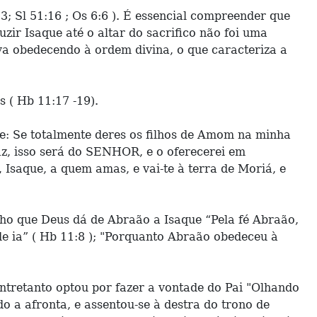
3; Sl 51:16 ; Os 6:6 ). É essencial compreender que
zir Isaque até o altar do sacrifico não foi uma
ava obedecendo à ordem divina, o que caracteriza a
 ( Hb 11:17 -19).
sse: Se totalmente deres os filhos de Amom na minha
az, isso será do SENHOR, e o oferecerei em
, Isaque, a quem amas, e vai-te à terra de Moriá, e
ho que Deus dá de Abraão a Isaque “Pela fé Abraão,
e ia” ( Hb 11:8 ); "Porquanto Abraão obedeceu à
entretanto optou por fazer a vontade do Pai "Olhando
o a afronta, e assentou-se à destra do trono de