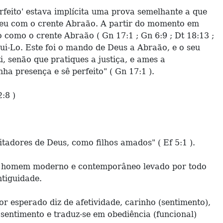
erfeito' estava implícita uma prova semelhante a que
e deu com o crente Abraão. A partir do momento em
 como o crente Abraão ( Gn 17:1 ; Gn 6:9 ; Dt 18:13 ;
gui-Lo. Este foi o mando de Deus a Abraão, e o seu
, senão que pratiques a justiça, e ames a
a presença e sê perfeito" ( Gn 17:1 ).
:8 )
adores de Deus, como filhos amados" ( Ef 5:1 ).
do homem moderno e contemporâneo levado por todo
ntiguidade.
 esperado diz de afetividade, carinho (sentimento),
entimento e traduz-se em obediência (funcional)