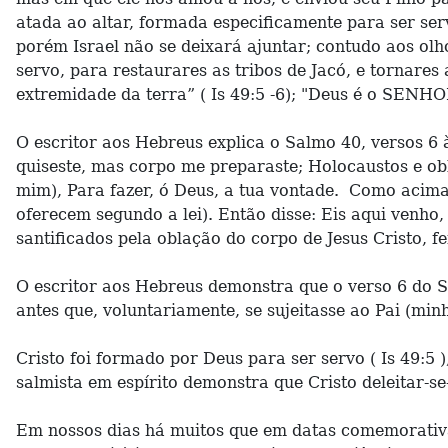
atada ao altar, formada especificamente para ser se
porém Israel não se deixará ajuntar; contudo aos ol
servo, para restaurares as tribos de Jacó, e tornares
extremidade da terra” ( Is 49:5 -6); "Deus é o SENHOR 
O escritor aos Hebreus explica o Salmo 40, versos 6 à
quiseste, mas corpo me preparaste; Holocaustos e obl
mim), Para fazer, ó Deus, a tua vontade. Como acima 
oferecem segundo a lei). Então disse: Eis aqui venho,
santificados pela oblação do corpo de Jesus Cristo, fe
O escritor aos Hebreus demonstra que o verso 6 do Sa
antes que, voluntariamente, se sujeitasse ao Pai (minh
Cristo foi formado por Deus para ser servo ( Is 49:5 )
salmista em espírito demonstra que Cristo deleitar-se
Em nossos dias há muitos que em datas comemorativas