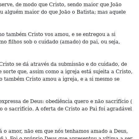
serve, de modo que Cristo, sendo maior que João
eu alguém maior do que João o Batista; mas aquele
mo também Cristo vos amou, e se entregou a si
omo filhos sob o cuidado (amado) do pai, ou seja,
Cristo se dá através da submissão e do cuidado, de
 sorte que, assim como a igreja está sujeita a Cristo,
o também Cristo amou a igreja, e a si mesmo se
pressa de Deus: obediência quero e não sacrifício (
 o sacrifício. A oferta de Cristo ao Pai foi agradável
está o amor, não em que nós tenhamos amado a Deus,
6 ). Foi o próprio Deus que apresentou a vítima a ser