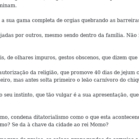
aminam.
a sua gama completa de orgias quebrando as barreiras i
adas por outros, mesmo sendo dentro da família. Não i
uais, de olhares impuros, gestos obscenos, que dizem que
autorização da religião, que promove 40 dias de jejum
iro, mas antes solta primeiro o leão carnívoro do chiq
seu instinto, que tão vulgar é a sua apresentação, que 
o, condena ditatorialismo como o que esta acontecend
como? Se da à chave da cidade ao rei Momo?