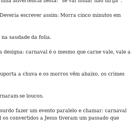
uma advertência besta: “se vai tomar não dirija”.
. Deveria escrever assim: Morra cinco minutos em
 na saudade da folia.
a designa: carnaval é o mesmo que carne vale, vale a
suporta a chuva e os morros vêm abaixo, os crimes
rnaram-se loucos.
urdo fazer um evento paralelo e chamar: carnaval
ral os convertidos a Jesus tiveram um passado que