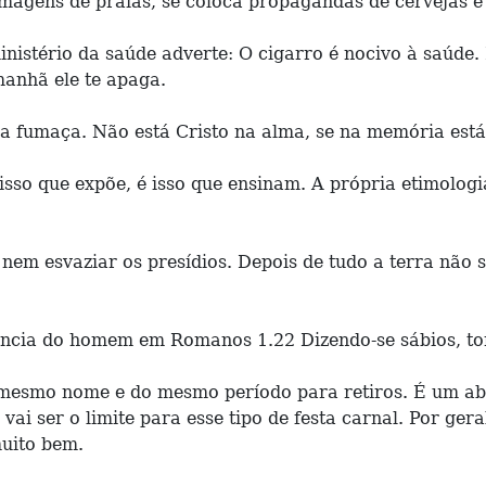
magens de praias, se coloca propagandas de cervejas e 
nistério da saúde adverte: O cigarro é nocivo à saúde
manhã ele te apaga.
 a fumaça. Não está Cristo na alma, se na memória está
isso que expõe, é isso que ensinam. A própria etimologi
nem esvaziar os presídios. Depois de tudo a terra não 
gência do homem em Romanos 1.22 Dizendo-se sábios, to
mesmo nome e do mesmo período para retiros. É um abs
 vai ser o limite para esse tipo de festa carnal. Por ge
muito bem.