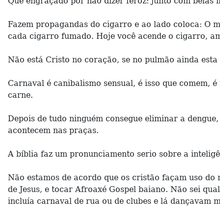
Que engraçado por não dizer feroz: junto com belas i
Fazem propagandas do cigarro e ao lado coloca: O mi
cada cigarro fumado. Hoje você acende o cigarro, a
Não está Cristo no coração, se no pulmão ainda esta
Carnaval é canibalismo sensual, é isso que comem, é 
carne.
Depois de tudo ninguém consegue eliminar a dengue, 
acontecem nas praças.
A bíblia faz um pronunciamento serio sobre a inteli
Não estamos de acordo que os cristão façam uso do 
de Jesus, e tocar Afroaxé Gospel baiano. Não sei qual
incluía carnaval de rua ou de clubes e lá dançavam 