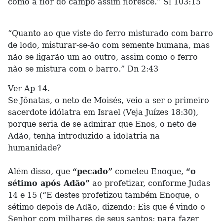
como a flor do campo assim floresce.” Sl 103:15
“Quanto ao que viste do ferro misturado com barro
de lodo, misturar-se-ão com semente humana, mas
não se ligarão um ao outro, assim como o ferro
não se mistura com o barro.” Dn 2:43
Ver Ap 14.
Se Jônatas, o neto de Moisés, veio a ser o primeiro
sacerdote idólatra em Israel (Veja Juízes 18:30),
porque seria de se admirar que Enos, o neto de
Adão, tenha introduzido a idolatria na
humanidade?
Além disso, que
“pecado”
cometeu Enoque,
“o
sétimo após Adão”
ao profetizar, conforme Judas
14 e 15 (“E destes profetizou também Enoque, o
sétimo depois de Adão, dizendo: Eis que é vindo o
Senhor com milhares de seus santos; para fazer