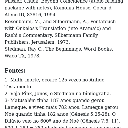
Missler, Chuck, Beyond Coincidence (audio briefing
package with notes), Koinonia House, Coeur d
Alene ID, 83816, 1994.
Rosenbaum, M., and Silbermann, A., Pentateuch
with Onkelos's Translation (into Aramaic) and
Rashi s Commentary, Silbermann Family
Publishers, Jerusalem, 1973.
Stedman, Ray C., The Beginnings, Word Books,
Waco TX, 1978.
Fontes:
1- Muth, morte, ocorre 125 vezes no Antigo
Testamento.
2- Veja Pink, Jones, e Stedman na bibliografia.
3- Matusalém tinha 187 anos quando gerou
Lameque, e viveu mais 782 anos. Lameque gerou
Noé quando tinha 182 anos (Gênesis 5:25-28). O
Dilúvio veio no 600º ano de Noé (Gênesis 7:6, 11).
600 + 182 = 782 idade de Lameque, o ano em que