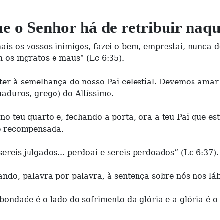
e o Senhor há de retribuir naqu
is os vossos inimigos, fazei o bem, emprestai, nunca 
m os ingratos e maus” (Lc 6:35).
er à semelhança do nosso Pai celestial. Devemos amar 
maduros, grego) do Altíssimo.
o teu quarto e, fechando a porta, ora a teu Pai que está
 e recompensada.
ereis julgados... perdoai e sereis perdoados” (Lc 6:37).
ndo, palavra por palavra, à sentença sobre nós nos láb
bondade é o lado do sofrimento da glória e a glória é o