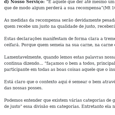
d) Nosso Serviço:
“E aquele que der até mesmo um 
que de modo algum perderá a sua recompensa”(Mt 10
As medidas da recompensa serão devidamente pesadas
quem recebe um justo na qualidade de justo, receber
Estas declarações manifestam de forma clara a trem
ceifará. Porque quem semeia na sua carne, na carne c
Lamentavelmente, quando lemos estas palavras nossas
continua dizendo... “façamos o bem a todos, principalm
participante em todas as boas coisas aquele que o ins
Está claro que o contexto aqui é semear o bem atravé
das nossas posses.
Podemos entender que existem várias categorias de g
de justo" essa divisão em categorias. Entretanto ela 