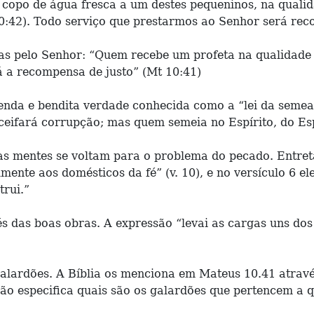
copo de água fresca a um destes pequeninos, na qualid
:42). Todo serviço que prestarmos ao Senhor será re
 pelo Senhor: “Quem recebe um profeta na qualidade d
á a recompensa de justo” (Mt 10:41)
enda e bendita verdade conhecida como a “lei da sem
eifará corrupção; mas quem semeia no Espírito, do Espír
 mentes se voltam para o problema do pecado. Entretan
ente aos domésticos da fé” (v. 10), e no versículo 6 ele
trui.”
s das boas obras. A expressão “levai as cargas uns dos
alardões. A Bíblia os menciona em Mateus 10.41 atravé
não especifica quais são os galardões que pertencem a 