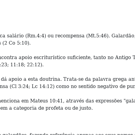
ica salário (Rm.4:4) ou recompensa (Mt.5:46). Galardão
 (2 Co 5:10).
ntra apoio escriturístico suficiente, tanto no Antigo T
23; 11:18; 22:12).
 apoio a esta doutrina. Trata-se da palavra grega anta
nsa (Cl 3:24; Lc 14:12) como no sentido negativo de pu
menciona em Mateus 10:41, através das expressões "gala
em a categoria de profeta ou de justo.