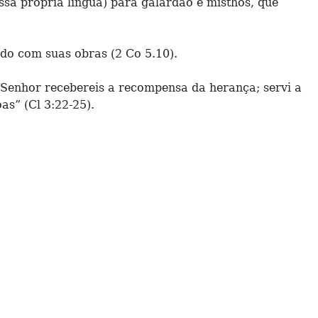
sa própria língua) para galardão é misthós, que
do com suas obras (2 Co 5.10).
Senhor recebereis a recompensa da herança; servi a
as” (Cl 3:22-25).