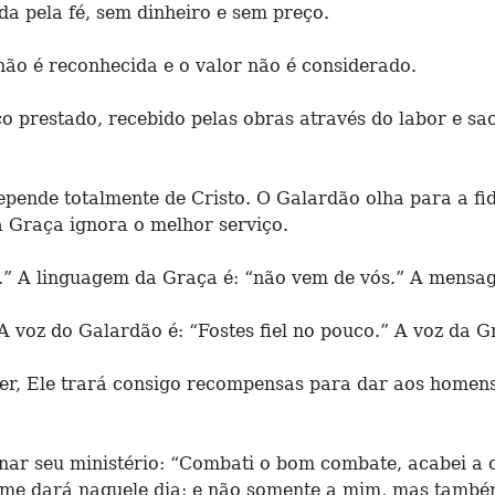
a pela fé, sem dinheiro e sem preço.
não é reconhecida e o valor não é considerado.
ço prestado, recebido pelas obras através do labor e sa
ende totalmente de Cristo. O Galardão olha para a fide
a Graça ignora o melhor serviço.
.” A linguagem da Graça é: “não vem de vós.” A mensag
voz do Galardão é: “Fostes fiel no pouco.” A voz da Gr
vier, Ele trará consigo recompensas para dar aos homen
nar seu ministério: “Combati o bom combate, acabei a c
iz, me dará naquele dia; e não somente a mim, mas tamb