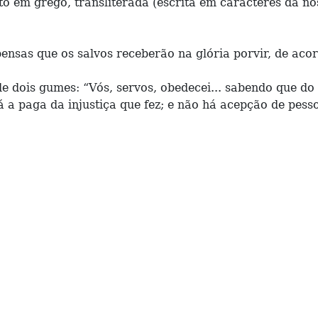
em grego, transliterada (escrita em caracteres da nos
nsas que os salvos receberão na glória porvir, de acor
dois gumes: “Vós, servos, obedecei... sabendo que do 
 a paga da injustiça que fez; e não há acepção de pesso