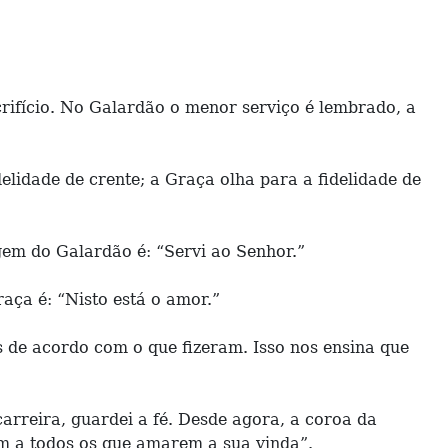
crifício. No Galardão o menor serviço é lembrado, a
lidade de crente; a Graça olha para a fidelidade de
em do Galardão é: “Servi ao Senhor.”
aça é: “Nisto está o amor.”
s de acordo com o que fizeram. Isso nos ensina que
arreira, guardei a fé. Desde agora, a coroa da
ém a todos os que amarem a sua vinda”.