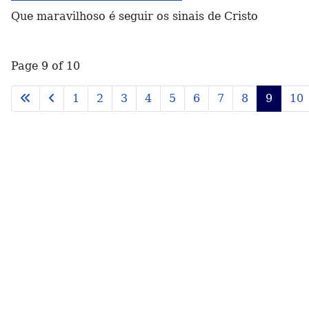
Que maravilhoso é seguir os sinais de Cristo
Page 9 of 10
1
2
3
4
5
6
7
8
9
10