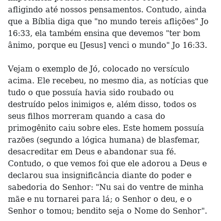
afligindo até nossos pensamentos. Contudo, ainda
que a Bíblia diga que "no mundo tereis aflições" Jo
16:33, ela também ensina que devemos "ter bom
ânimo, porque eu [Jesus] venci o mundo" Jo 16:33.
Vejam o exemplo de Jó, colocado no versículo
acima. Ele recebeu, no mesmo dia, as notícias que
tudo o que possuía havia sido roubado ou
destruído pelos inimigos e, além disso, todos os
seus filhos morreram quando a casa do
primogênito caiu sobre eles. Este homem possuía
razões (segundo a lógica humana) de blasfemar,
desacreditar em Deus e abandonar sua fé.
Contudo, o que vemos foi que ele adorou a Deus e
declarou sua insignificância diante do poder e
sabedoria do Senhor: "Nu sai do ventre de minha
mãe e nu tornarei para lá; o Senhor o deu, e o
Senhor o tomou; bendito seja o Nome do Senhor".