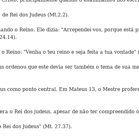
 de Rei dos Judeus (Mt.2.2).
nciando o Reino. Ele dizia: "Arrependei-vos, porque est
24.14).
 o Reino: "Venha o teu reino e seja feita a tua vontade" 
esus ordenou que este devia ser também o tema de sua m
eus como ponto central. Em Mateus 13, o Mestre profer
era o Rei dos judeus, apesar de não ter compreendido o 
 o Rei dos Judeus" (Mt. 27.37).