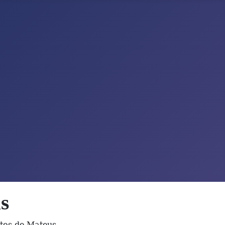
s
tos de Mateus.