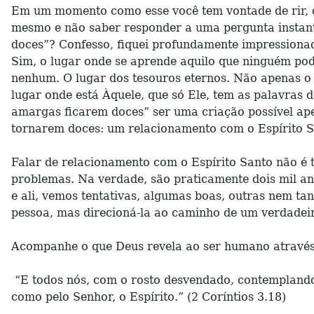
Em um momento como esse você tem vontade de rir, c
mesmo e não saber responder a uma pergunta instant
doces”? Confesso, fiquei profundamente impressiona
Sim, o lugar onde se aprende aquilo que ninguém pod
nenhum. O lugar dos tesouros eternos. Não apenas o l
lugar onde está Àquele, que só Ele, tem as palavras d
amargas ficarem doces” ser uma criação possível ape
tornarem doces: um relacionamento com o Espírito S
Falar de relacionamento com o Espírito Santo não é 
problemas. Na verdade, são praticamente dois mil ano
e ali, vemos tentativas, algumas boas, outras nem ta
pessoa, mas direcioná-la ao caminho de um verdadeir
Acompanhe o que Deus revela ao ser humano através 
“E todos nós, com o rosto desvendado, contemplando,
como pelo Senhor, o Espírito.” (2 Coríntios 3.18)