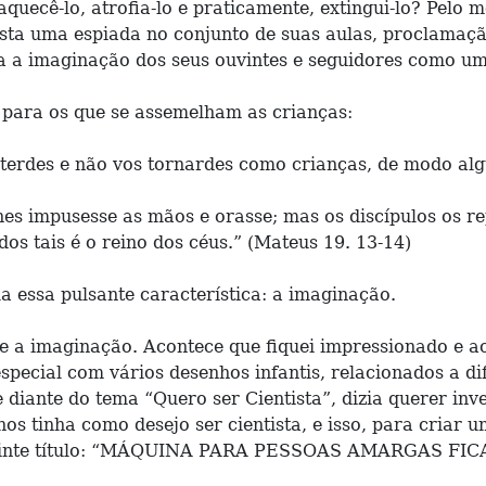
uecê-lo, atrofia-lo e praticamente, extingui-lo? Pelo 
asta uma espiada no conjunto de suas aulas, proclamaçã
va a imaginação dos seus ouvintes e seguidores como u
é para os que se assemelham as crianças:
rterdes e não vos tornardes como crianças, de modo alg
es impusesse as mãos e orasse; mas os discípulos os re
os tais é o reino dos céus.” (Mateus 19. 13-14)
a essa pulsante característica: a imaginação.
ue a imaginação. Acontece que fiquei impressionado e a
 especial com vários desenhos infantis, relacionados a
 diante do tema “Quero ser Cientista”, dizia querer i
nos tinha como desejo ser cientista, e isso, para cri
seguinte título: “MÁQUINA PARA PESSOAS AMARGAS F