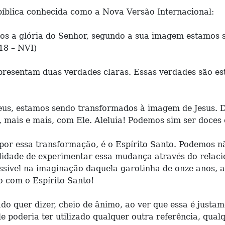
íblica conhecida como a Nova Versão Internacional:
os a glória do Senhor, segundo a sua imagem estamos 
.18 – NVI)
apresentam duas verdades claras. Essas verdades são es
eus, estamos sendo transformados à imagem de Jesus. D
, mais e mais, com Ele. Aleluia! Podemos sim ser doce
 por essa transformação, é o Espírito Santo. Podemos 
ilidade de experimentar essa mudança através do relaci
sível na imaginação daquela garotinha de onze anos, a
o com o Espírito Santo!
o quer dizer, cheio de ânimo, ao ver que essa é justam
e poderia ter utilizado qualquer outra referência, qual