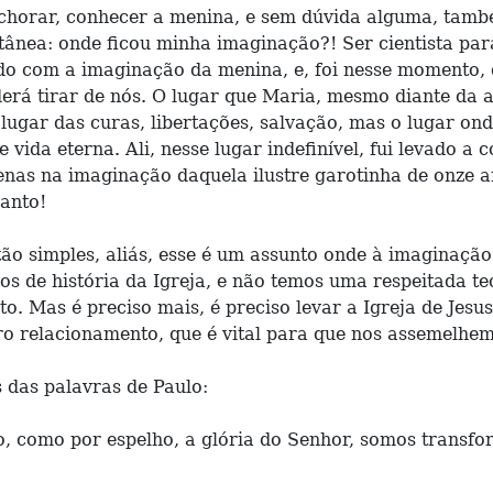
horar, conhecer a menina, e sem dúvida alguma, també
ânea: onde ficou minha imaginação?! Ser cientista pa
do com a imaginação da menina, e, foi nesse momento, 
erá tirar de nós. O lugar que Maria, mesmo diante da a
ugar das curas, libertações, salvação, mas o lugar ond
e vida eterna. Ali, nesse lugar indefinível, fui levado
nas na imaginação daquela ilustre garotinha de onze a
anto!
tão simples, aliás, esse é um assunto onde à imaginaç
s de história da Igreja, e não temos uma respeitada teo
nto. Mas é preciso mais, é preciso levar a Igreja de Je
o relacionamento, que é vital para que nos assemelhem
das palavras de Paulo:
 como por espelho, a glória do Senhor, somos transfor