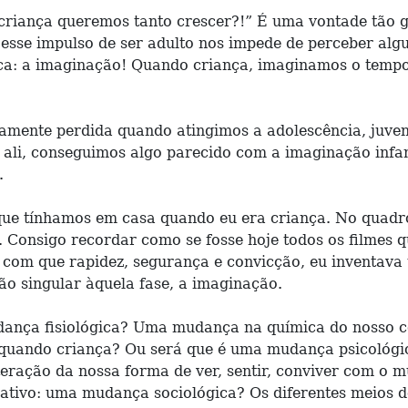
riança queremos tanto crescer?!” É uma vontade tão gr
 esse impulso de ser adulto nos impede de perceber alg
aca: a imaginação! Quando criança, imaginamos o tempo 
mente perdida quando atingimos a adolescência, juvent
 ali, conseguimos algo parecido com a imaginação infan
.
que tínhamos em casa quando eu era criança. No quad
. Consigo recordar como se fosse hoje todos os filmes 
 com que rapidez, segurança e convicção, eu inventava 
tão singular àquela fase, a imaginação.
ança fisiológica? Uma mudança na química do nosso cér
 quando criança? Ou será que é uma mudança psicológic
lteração da nossa forma de ver, sentir, conviver com 
tivo: uma mudança sociológica? Os diferentes meios de 