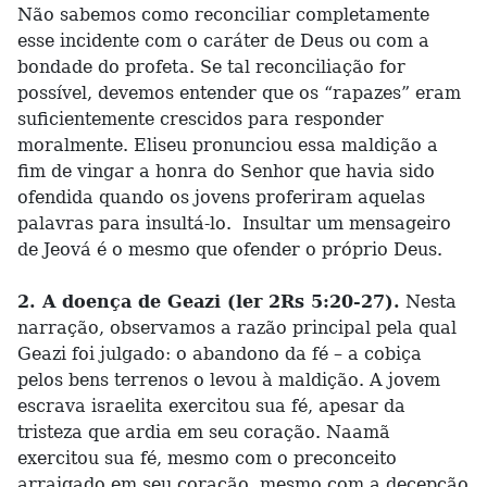
Não sabemos como reconciliar completamente
esse incidente com o caráter de Deus ou com a
bondade do profeta. Se tal reconciliação for
possível, devemos entender que os “rapazes” eram
suficientemente crescidos para responder
moralmente. Eliseu pronunciou essa maldição a
fim de vingar a honra do Senhor que havia sido
ofendida quando os jovens proferiram aquelas
palavras para insultá-lo. Insultar um mensageiro
de Jeová é o mesmo que ofender o próprio Deus.
2. A doença de Geazi (ler 2Rs 5:20-27).
Nesta
narração, observamos a razão principal pela qual
Geazi foi julgado: o abandono da fé – a cobiça
pelos bens terrenos o levou à maldição. A jovem
escrava israelita exercitou sua fé, apesar da
tristeza que ardia em seu coração. Naamã
exercitou sua fé, mesmo com o preconceito
arraigado em seu coração, mesmo com a decepção