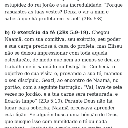
estupidez do rei Jorão e sua incredulidade: “Porque
rasgastes as tuas vestes? Deixa-o vir a mim e
saberá que há profeta em Israel” (2Rs 5:8).
b) O exercício da fé (2Rs 5:9-19).
Chegou
Naamã, com sua comitiva, seu exército, seu poder
e sua carga preciosa à casa do profeta, mas Eliseu
não se deixou impressionar com toda aquela
ostentação, de modo que nem ao menos se deu ao
trabalho de ir saudá-lo ou festejá-lo. Conhecia o
objetivo de sua visita e, provando a sua fé, mandou
o seu discípulo, Geazi, ao encontro de Naamã, no
portão, com a seguinte instrução: “Vai, lava-te sete
vezes no Jordão, e a tua carne será restaurada, e
ficarás limpo” (2Rs 5:10). Perante Deus não há
lugar para soberba; Naamã precisava aprender
esta lição. Se alguém busca uma bênção de Deus,
que busque isso com humildade e fé ou nada