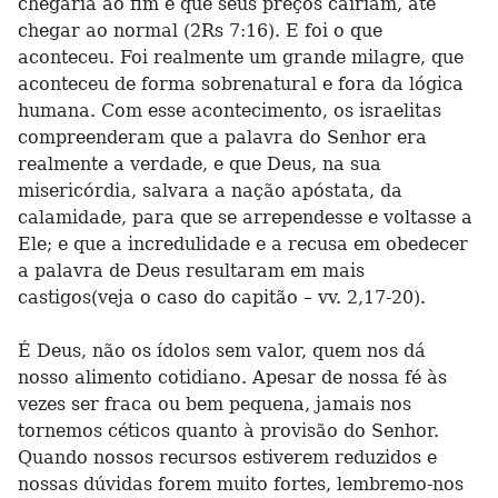
chegaria ao fim e que seus preços cairiam, até
chegar ao normal (2Rs 7:16). E foi o que
aconteceu. Foi realmente um grande milagre, que
aconteceu de forma sobrenatural e fora da lógica
humana. Com esse acontecimento, os israelitas
compreenderam que a palavra do Senhor era
realmente a verdade, e que Deus, na sua
misericórdia, salvara a nação apóstata, da
calamidade, para que se arrependesse e voltasse a
Ele; e que a incredulidade e a recusa em obedecer
a palavra de Deus resultaram em mais
castigos(veja o caso do capitão – vv. 2,17-20).
É Deus, não os ídolos sem valor, quem nos dá
nosso alimento cotidiano. Apesar de nossa fé às
vezes ser fraca ou bem pequena, jamais nos
tornemos céticos quanto à provisão do Senhor.
Quando nossos recursos estiverem reduzidos e
nossas dúvidas forem muito fortes, lembremo-nos