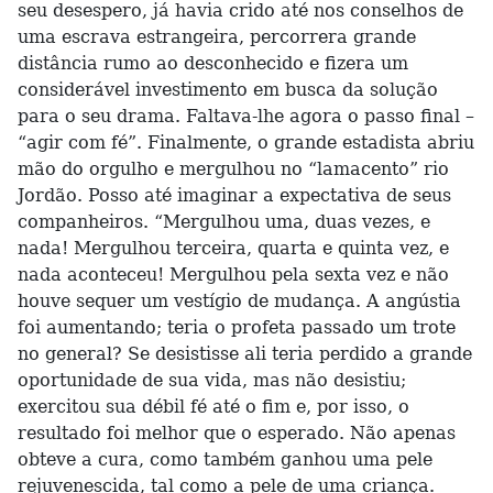
seu desespero, já havia crido até nos conselhos de
uma escrava estrangeira, percorrera grande
distância rumo ao desconhecido e fizera um
considerável investimento em busca da solução
para o seu drama. Faltava-lhe agora o passo final –
“agir com fé”. Finalmente, o grande estadista abriu
mão do orgulho e mergulhou no “lamacento” rio
Jordão. Posso até imaginar a expectativa de seus
companheiros. “Mergulhou uma, duas vezes, e
nada! Mergulhou terceira, quarta e quinta vez, e
nada aconteceu! Mergulhou pela sexta vez e não
houve sequer um vestígio de mudança. A angústia
foi aumentando; teria o profeta passado um trote
no general? Se desistisse ali teria perdido a grande
oportunidade de sua vida, mas não desistiu;
exercitou sua débil fé até o fim e, por isso, o
resultado foi melhor que o esperado. Não apenas
obteve a cura, como também ganhou uma pele
rejuvenescida, tal como a pele de uma criança.