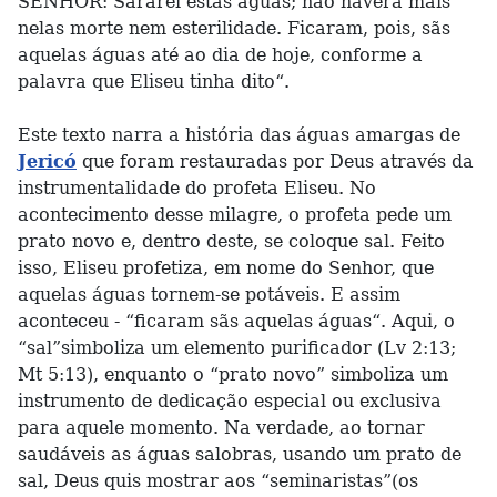
SENHOR: Sararei estas águas; não haverá mais
nelas morte nem esterilidade. Ficaram, pois, sãs
aquelas águas até ao dia de hoje, conforme a
palavra que Eliseu tinha dito“.
Este texto narra a história das águas amargas de
Jericó
que foram restauradas por Deus através da
instrumentalidade do profeta Eliseu. No
acontecimento desse milagre, o profeta pede um
prato novo e, dentro deste, se coloque sal. Feito
isso, Eliseu profetiza, em nome do Senhor, que
aquelas águas tornem-se potáveis. E assim
aconteceu - “ficaram sãs aquelas águas“. Aqui, o
“sal”simboliza um elemento purificador (Lv 2:13;
Mt 5:13), enquanto o “prato novo” simboliza um
instrumento de dedicação especial ou exclusiva
para aquele momento. Na verdade, ao tornar
saudáveis as águas salobras, usando um prato de
sal, Deus quis mostrar aos “seminaristas”(os