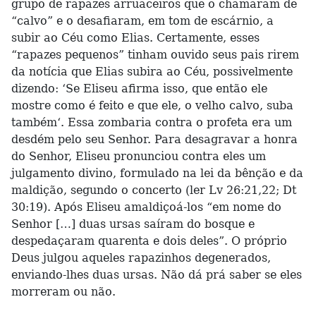
grupo de rapazes arruaceiros que o chamaram de
“calvo” e o desafiaram, em tom de escárnio, a
subir ao Céu como Elias. Certamente, esses
“rapazes pequenos” tinham ouvido seus pais rirem
da notícia que Elias subira ao Céu, possivelmente
dizendo: ‘Se Eliseu afirma isso, que então ele
mostre como é feito e que ele, o velho calvo, suba
também‘. Essa zombaria contra o profeta era um
desdém pelo seu Senhor. Para desagravar a honra
do Senhor, Eliseu pronunciou contra eles um
julgamento divino, formulado na lei da bênção e da
maldição, segundo o concerto (ler Lv 26:21,22; Dt
30:19). Após Eliseu amaldiçoá-los “em nome do
Senhor […] duas ursas saíram do bosque e
despedaçaram quarenta e dois deles”. O próprio
Deus julgou aqueles rapazinhos degenerados,
enviando-lhes duas ursas. Não dá prá saber se eles
morreram ou não.