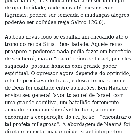
gostaríamos, mas nunca deixará de ser um lugar
de oportunidade, onde nossa fé, mesmo com
lágrimas, poderá ser semeada e mudanças alegres
poderão ser colhidas (veja Salmo 126:6).
As boas novas logo se espalharam chegando até o
trono do rei da Síria, Ben-Hadade. Aquele reino
próspero e poderoso nada podia fazer em benefício
de seu herói, mas o “fraco” reino de Israel, por eles
saqueado, possuía homens com grande poder
espiritual. O opressor agora dependia do oprimido,
o forte precisava do fraco, e dessa forma o nome
de Deus foi exaltado entre as nações. Ben-Hadade
enviou seu general favorito ao rei de Israel, com
uma grande comitiva, um batalhão fortemente
armado e uma considerável fortuna, a fim de
encorajar a cooperação do rei Jorão – “encontrar o
tal profeta milagroso”. A abordagem de Naamã foi
direta e honesta, mas o rei de Israel interpretou