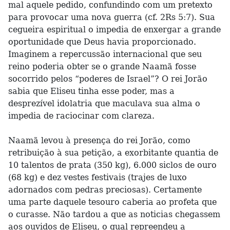
mal aquele pedido, confundindo com um pretexto
para provocar uma nova guerra (cf. 2Rs 5:7). Sua
cegueira espiritual o impedia de enxergar a grande
oportunidade que Deus havia proporcionado.
Imaginem a repercussão internacional que seu
reino poderia obter se o grande Naamã fosse
socorrido pelos “poderes de Israel”? O rei Jorão
sabia que Eliseu tinha esse poder, mas a
desprezível idolatria que maculava sua alma o
impedia de raciocinar com clareza.
Naamã levou à presença do rei Jorão, como
retribuição à sua petição, a exorbitante quantia de
10 talentos de prata (350 kg), 6.000 siclos de ouro
(68 kg) e dez vestes festivais (trajes de luxo
adornados com pedras preciosas). Certamente
uma parte daquele tesouro caberia ao profeta que
o curasse. Não tardou a que as noticias chegassem
aos ouvidos de Eliseu, o qual repreendeu a