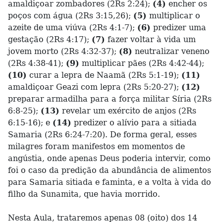
amaldiçoar zombadores (2Rs 2:24);
(4)
encher os
poços com água (2Rs 3:15,26);
(5)
multiplicar o
azeite de uma viúva (2Rs 4:1-7);
(6)
predizer uma
gestação (2Rs 4:17);
(7)
fazer voltar à vida um
jovem morto (2Rs 4:32-37);
(8)
neutralizar veneno
(2Rs 4:38-41);
(9)
multiplicar pães (2Rs 4:42-44);
(10)
curar a lepra de Naamã (2Rs 5:1-19);
(11)
amaldiçoar Geazi com lepra (2Rs 5:20-27);
(12)
preparar armadilha para a força militar Síria (2Rs
6:8-25);
(13)
revelar um exército de anjos (2Rs
6:15-16); e
(14)
predizer o alívio para a sitiada
Samaria (2Rs 6:24-7:20). De forma geral, esses
milagres foram manifestos em momentos de
angústia, onde apenas Deus poderia intervir, como
foi o caso da predição da abundância de alimentos
para Samaria sitiada e faminta, e a volta à vida do
filho da Sunamita, que havia morrido.
Nesta Aula, trataremos apenas 08 (oito) dos 14