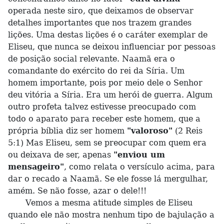
operada neste siro, que deixamos de observar
detalhes importantes que nos trazem grandes
lições. Uma destas lições é o caráter exemplar de
Eliseu, que nunca se deixou influenciar por pessoas
de posição social relevante. Naamã era o
comandante do exército do rei da Síria. Um
homem importante, pois por meio dele o Senhor
deu vitória a Síria. Era um herói de guerra. Algum
outro profeta talvez estivesse preocupado com
todo o aparato para receber este homem, que a
própria bíblia diz ser homem
"valoroso"
(2 Reis
5:1) Mas Eliseu, sem se preocupar com quem era
ou deixava de ser, apenas
"enviou um
mensageiro"
, como relata o versículo acima, para
dar o recado a Naamã. Se ele fosse lá mergulhar,
amém. Se não fosse, azar o dele!!!
Vemos a mesma atitude simples de Eliseu
quando ele não mostra nenhum tipo de bajulação a